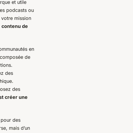
rque et utile
des podcasts ou
 votre mission
 contenu de
 communautés en
t composée de
tions.
ez des
hique.
posez des
st créer une
e pour des
rse, mais d’un