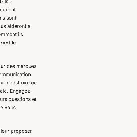
-ils ?
Comment
ns sont
ous aideront à
omment ils
ront le
pour des marques
communication
ur construire ce
rale. Engagez-
urs questions et
ue vous
 leur proposer