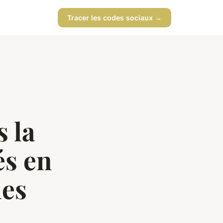
Tracer les codes sociaux →
 la
s en
ues