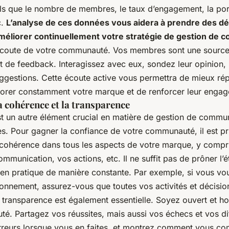
s que le nombre de membres, le taux d’engagement, la por
c.
L’analyse de ces données vous aidera à prendre des dé
améliorer continuellement votre stratégie de gestion de
’écoute de votre communauté. Vos membres sont une source
et de feedback. Interagissez avec eux, sondez leur opinion,
ggestions. Cette écoute active vous permettra de mieux rép
liorer constamment votre marque et de renforcer leur enga
 cohérence et la transparence
t un autre élément crucial en matière de gestion de commu
s. Pour gagner la confiance de votre communauté, il est pr
 cohérence dans tous les aspects de votre marque, y compri
ommunication, vos actions, etc. Il ne suffit pas de prôner l’
 en pratique de manière constante. Par exemple, si vous v
ronnement, assurez-vous que toutes vos activités et décision
transparence est également essentielle. Soyez ouvert et h
é. Partagez vos réussites, mais aussi vos échecs et vos dif
reurs lorsque vous en faites, et montrez comment vous co