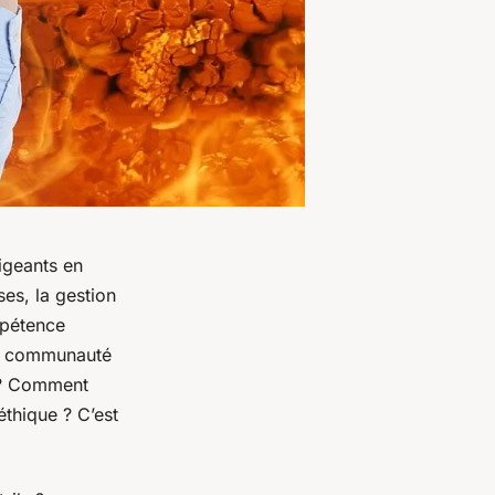
igeants en
ses, la gestion
mpétence
ne communauté
r ? Comment
thique ? C’est