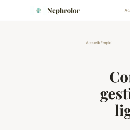
Nephrolor
Ac
Accueil
›
Emploi
Co
ges
li