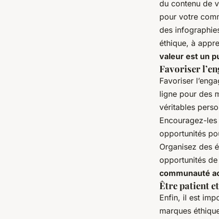
du contenu de va
pour votre comm
des infographie
éthique, à appr
valeur est un p
Favoriser l’e
Favoriser l’eng
ligne pour des 
véritables perso
Encouragez-les à
opportunités po
Organisez des é
opportunités de 
communauté act
Être patient e
Enfin, il est im
marques éthiques