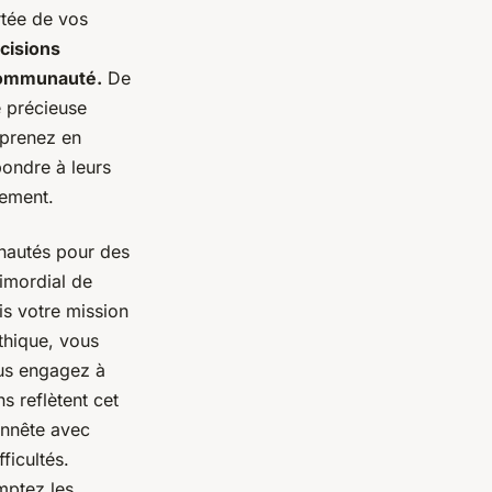
tée de vos
cisions
 communauté.
De
 précieuse
 prenez en
ondre à leurs
gement.
nautés pour des
imordial de
s votre mission
éthique, vous
ous engagez à
s reflètent cet
onnête avec
ficultés.
mptez les