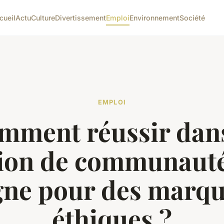
cueil
Actu
Culture
Divertissement
Emploi
Environnement
Société
EMPLOI
mment réussir dans
tion de communauté
gne pour des marq
éthiques ?