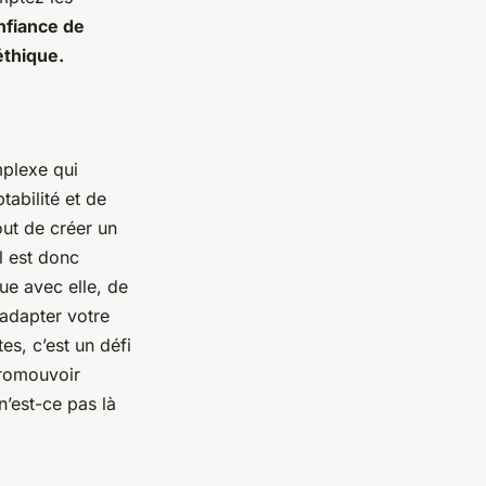
nfiance de
thique.
mplexe qui
abilité et de
out de créer un
l est donc
ue avec elle, de
’adapter votre
es, c’est un défi
promouvoir
n’est-ce pas là