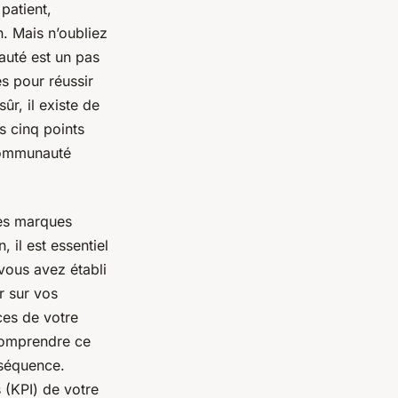
patient,
n. Mais n’oubliez
auté est un pas
és pour réussir
r, il existe de
s cinq points
communauté
des marques
 il est essentiel
vous avez établi
r sur vos
nces de votre
comprendre ce
nséquence.
 (KPI) de votre