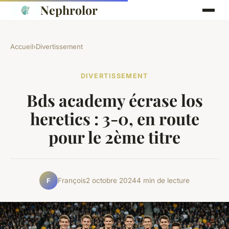
Nephrolor
Accueil
›
Divertissement
DIVERTISSEMENT
Bds academy écrase los
heretics : 3-0, en route
pour le 2ème titre
François
2 octobre 2024
4 min de lecture
F