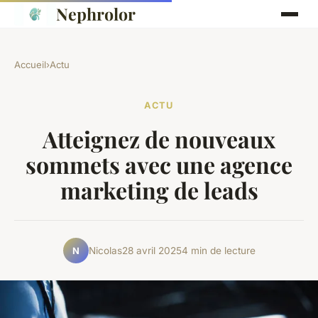
Nephrolor
Accueil
›
Actu
ACTU
Atteignez de nouveaux
sommets avec une agence
marketing de leads
Nicolas
28 avril 2025
4 min de lecture
N