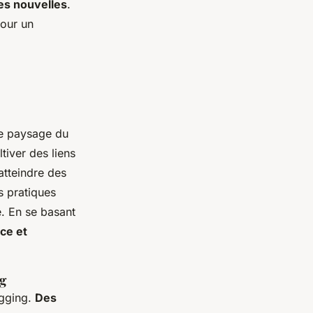
s nouvelles
.
pour un
le paysage du
tiver des liens
atteindre des
s pratiques
. En se basant
ce et
ng
ogging.
Des