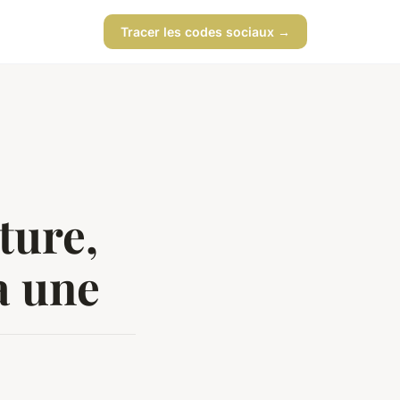
Tracer les codes sociaux →
ture,
a une