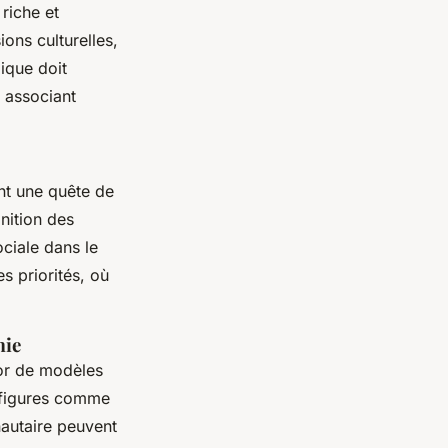
riche et
ions culturelles,
ique doit
s associant
ent une quête de
nition des
ociale dans le
 priorités, où
mie
sor de modèles
s figures comme
autaire peuvent