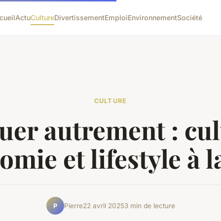
cueil
Actu
Culture
Divertissement
Emploi
Environnement
Société
CULTURE
uer autrement : cul
mie et lifestyle à l
Pierre
22 avril 2025
3 min de lecture
P