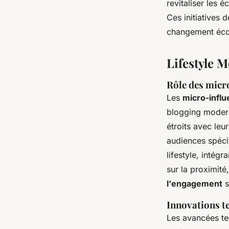
revitaliser les 
Ces initiatives 
changement éco
Lifestyle 
Rôle des micr
Les
micro-influ
blogging moderne
étroits avec le
audiences spécif
lifestyle, inté
sur la proximité
l'engagement
s
Innovations t
Les avancées t