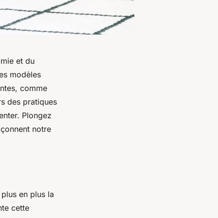
omie et du
des modèles
uentes, comme
s des pratiques
venter. Plongez
açonnent notre
plus en plus la
te cette