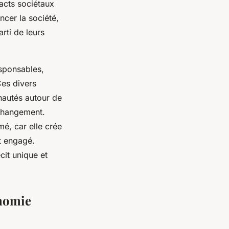
acts sociétaux
ncer la société,
rti de leurs
esponsables,
Ces divers
autés autour de
 changement.
é, car elle crée
t engagé.
it unique et
onomie