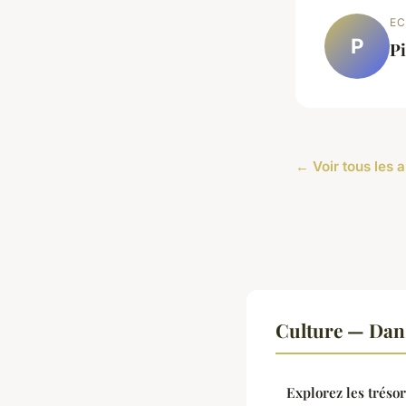
EC
P
Pi
← Voir tous les a
Culture — Dan
Explorez les tréso