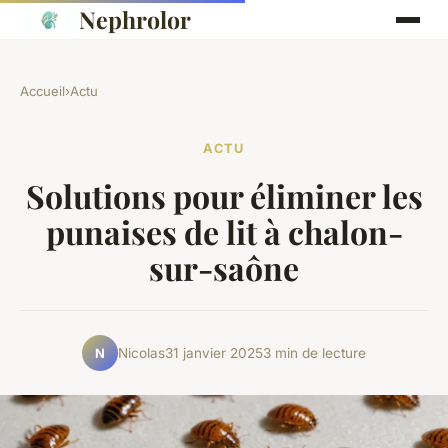
Nephrolor
Accueil
›
Actu
ACTU
Solutions pour éliminer les
punaises de lit à chalon-
sur-saône
Nicolas
31 janvier 2025
3 min de lecture
N