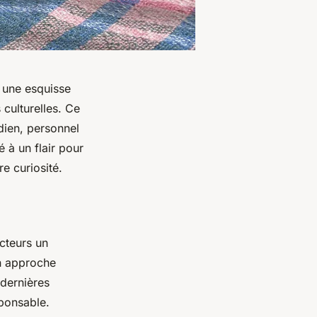
e une esquisse
 culturelles. Ce
dien, personnel
 à un flair pour
e curiosité.
ecteurs un
on approche
 dernières
ponsable.