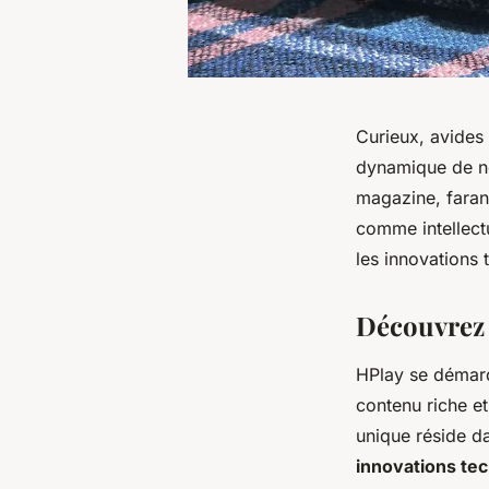
Curieux, avides 
dynamique de not
magazine, farand
comme intellectu
les innovations 
Découvrez 
HPlay se déma
contenu riche et
unique réside d
innovations te