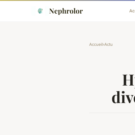
Nephrolor
Ac
Accueil
›
Actu
H
div