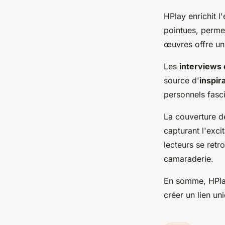
HPlay enrichit 
pointues, perme
œuvres offre un 
Les
interviews 
source d'
inspir
personnels fasc
La couverture 
capturant l'exci
lecteurs se retr
camaraderie.
En somme, HPlay
créer un lien u