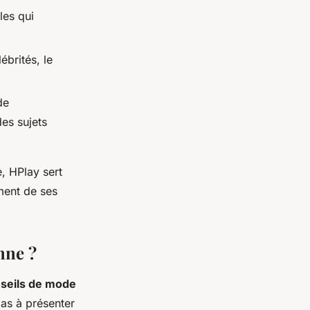
les qui
ébrités, le
de
es sujets
e, HPlay sert
ment de ses
nne ?
seils de mode
pas à présenter