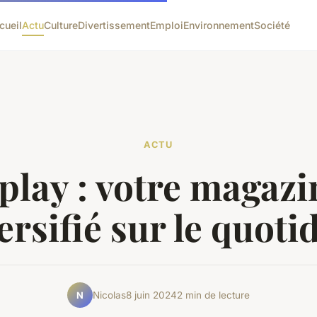
cueil
Actu
Culture
Divertissement
Emploi
Environnement
Société
ACTU
play : votre magazi
ersifié sur le quoti
Nicolas
8 juin 2024
2 min de lecture
N