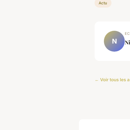
Actu
EC
N
Ni
← Voir tous les a