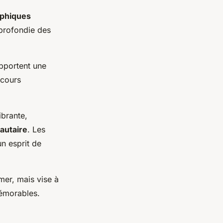
aphiques
pprofondie des
pportent une
rcours
ibrante,
utaire
. Les
un esprit de
mer, mais vise à
mémorables.