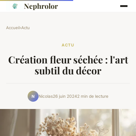
Nephrolor
Accueil
›
Actu
ACTU
Création fleur séchée : l'art
subtil du décor
Nicolas
26 juin 2024
2 min de lecture
N