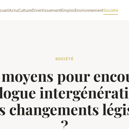
cueil
Actu
Culture
Divertissement
Emploi
Environnement
Société
SOCIÉTÉ
 moyens pour enco
alogue intergénérat
es changements légis
?