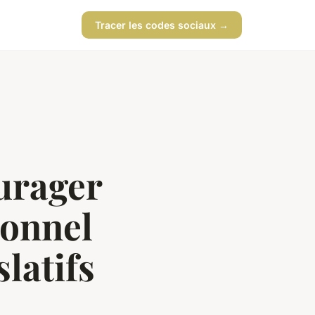
Tracer les codes sociaux →
urager
ionnel
latifs