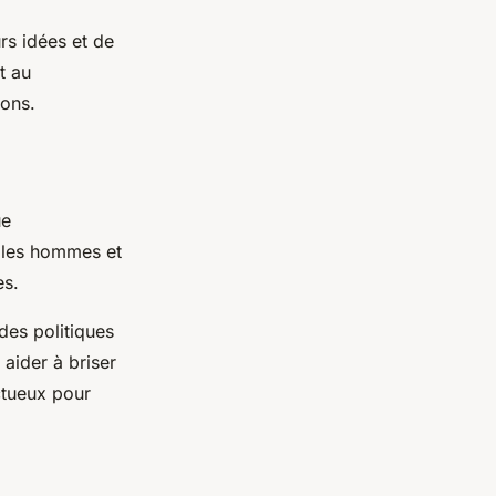
rs idées et de
t au
ions.
ue
re les hommes et
es.
 des politiques
 aider à briser
ctueux pour