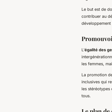
Le but est de do
contribuer au dé
développement de
Promouvoir
L’
égalité des g
intergénérationn
les femmes, mais
La promotion de 
inclusives qui r
les stéréotypes 
tous.
Le plan de