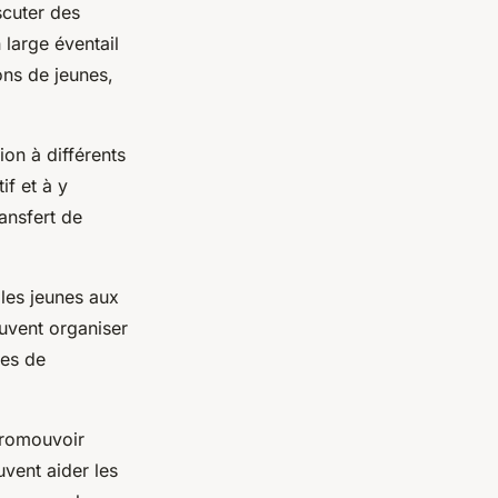
scuter des
large éventail
ons de jeunes,
ion à différents
if et à y
ransfert de
 les jeunes aux
euvent organiser
nes de
promouvoir
uvent aider les