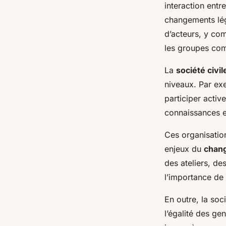
interaction entr
changements légi
d’acteurs, y co
les groupes com
La
société civil
niveaux. Par exe
participer activ
connaissances en
Ces organisation
enjeux du
chang
des ateliers, d
l’importance de 
En outre, la so
l’égalité des ge