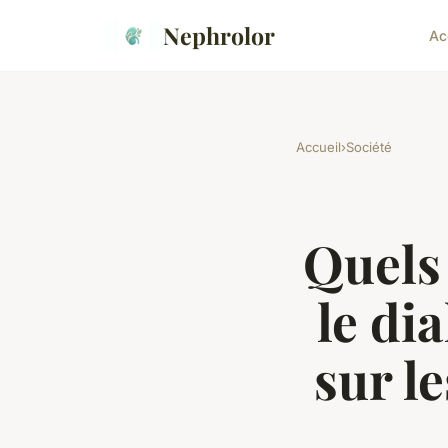
Nephrolor
Ac
Accueil
›
Société
Quels
le di
sur l