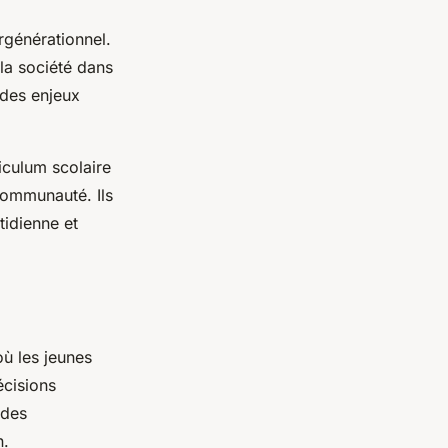
rgénérationnel.
 la société dans
des enjeux
iculum scolaire
communauté. Ils
tidienne et
où les jeunes
écisions
 des
n.