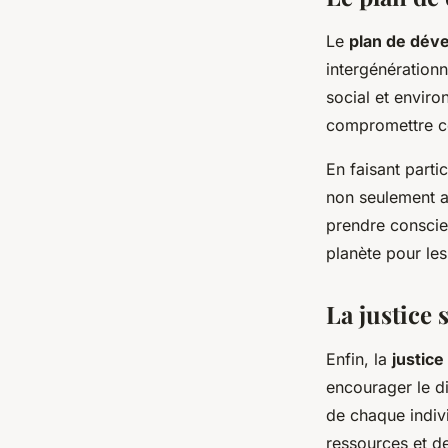
Le
plan de dév
intergénération
social et enviro
compromettre ce
En faisant parti
non seulement a
prendre conscien
planète pour les
La justice 
Enfin, la
justice
encourager le di
de chaque indivi
ressources et d